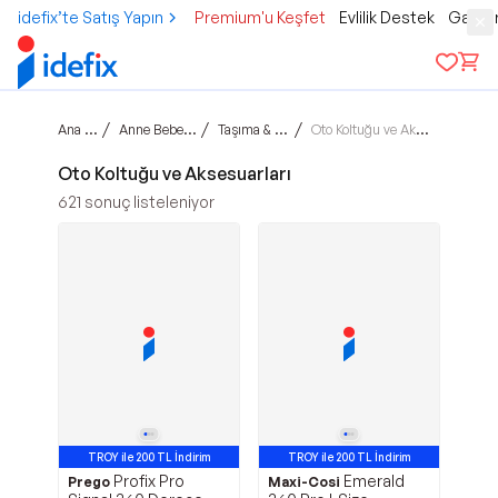
idefix’te Satış Yapın
Premium'u Keşfet
Evlilik Destek
Gamer
Ana sayfa
/
/
/
Anne Bebek Çocuk
Taşıma & Seyahat
Oto Koltuğu ve Aksesuarları
Oto Koltuğu ve Aksesuarları
621
sonuç listeleniyor
TROY ile 200 TL İndirim
TROY ile 200 TL İndirim
Profix Pro
Emerald
Prego
Maxi-Cosi