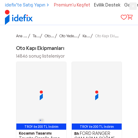
idefix’te Satış Yapın
Premium'u Keşfet
Evlilik Destek
Gamer
Ana sayfa
/
/
/
/
/
Taşıtlar
Otomobil
Oto Yedek Parça
Kaporta
Oto Kapı Ekipmanları
Oto Kapı Ekipmanları
14846
sonuç listeleniyor
TROY ile 200 TL İndirim
TROY ile 200 TL İndirim
FORD RANGER
Kocamın Tasarımı
Bh