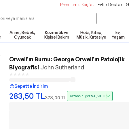
Premium'u Keşfet
Evlilik Destek
G
Anne, Bebek,
Kozmetik ve
Hobi, Kitap,
Ev,
r
Oyuncak
Kişisel Bakım
Müzik, Kırtasiye
Yaşam
Orwell'ın Burnu: George Orwell'ın Patolojik
Biyografisi
John Sutherland
Sepette İndirim
283,50
TL
Kazancını gör
94,50
TL
378,00
TL