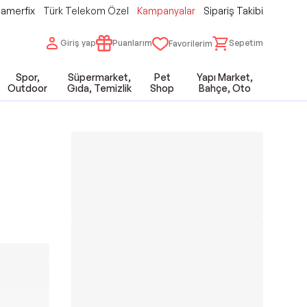
amerfix
Türk Telekom Özel
Kampanyalar
Sipariş Takibi
Giriş yap
Puanlarım
Sepetim
Favorilerim
Spor,
Süpermarket,
Pet
Yapı Market,
Outdoor
Gıda, Temizlik
Shop
Bahçe, Oto