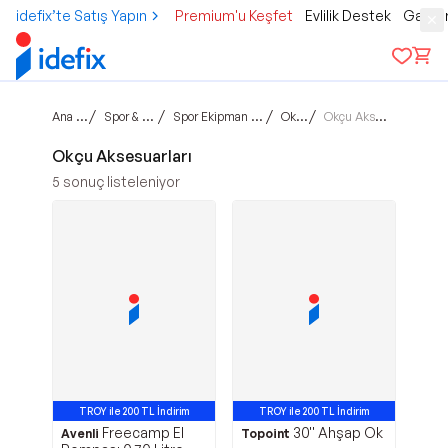
idefix’te Satış Yapın
Premium'u Keşfet
Evlilik Destek
Gamer
Ana sayfa
/
/
/
/
Spor & Outdoor
Spor Ekipman & Aksesuar
Okçuluk
Okçu Aksesuarları
Okçu Aksesuarları
5
sonuç listeleniyor
TROY ile 200 TL İndirim
TROY ile 200 TL İndirim
Freecamp El
30'' Ahşap Ok
Avantajlı Ürün
Avenli
Topoint