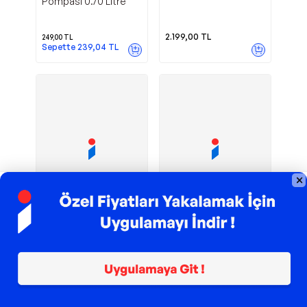
Pompası 0.70 Litre
2.199,00
TL
249,00
TL
Sepette
239,04
TL
TROY ile 200 TL İndirim
TROY ile 200 TL İndirim
Hedef Çivisi
Topoint
Mottopi
Muhtelif
Okçuluk 50 Adet-
Tp233 Av Ok Ucu
KIRMIZI
218,90
TL
200,00
TL