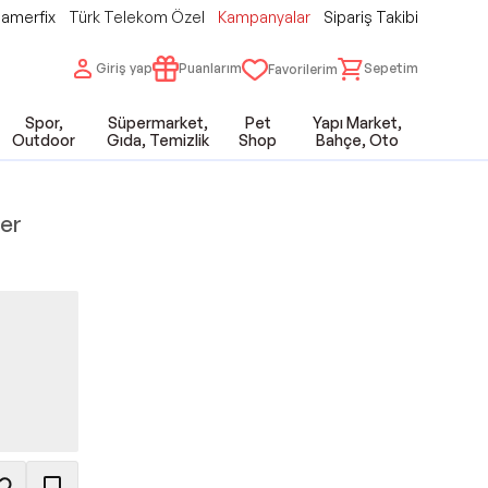
amerfix
Türk Telekom Özel
Kampanyalar
Sipariş Takibi
Giriş yap
Puanlarım
Sepetim
Favorilerim
Spor,
Süpermarket,
Pet
Yapı Market,
Outdoor
Gıda, Temizlik
Shop
Bahçe, Oto
fer