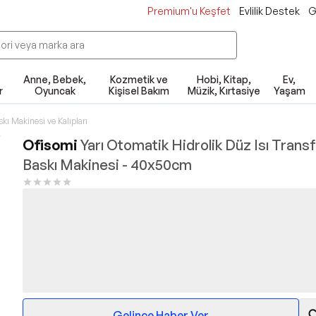
Premium'u Keşfet
Evlilik Destek
G
Anne, Bebek,
Kozmetik ve
Hobi, Kitap,
Ev,
r
Oyuncak
Kişisel Bakım
Müzik, Kırtasiye
Yaşam
ı Makinesi ve Kalıpları
Ofisomi
Yarı Otomatik Hidrolik Düz Isı Trans
Baskı Makinesi - 40x50cm
Gelince Haber Ver