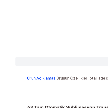
Ürün Açıklaması
Ürünün Özellikleri
İptal İade 
A3 Tam Otomatik Sublimasyon Trans