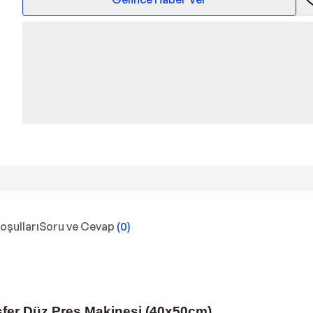
Koşulları
Soru ve Cevap
(
0
)
fer Düz Pres Makinesi (40x50cm)