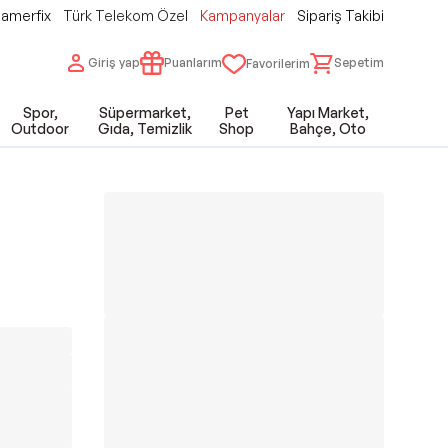
amerfix
Türk Telekom Özel
Kampanyalar
Sipariş Takibi
Giriş yap
Puanlarım
Sepetim
Favorilerim
Spor,
Süpermarket,
Pet
Yapı Market,
Outdoor
Gıda, Temizlik
Shop
Bahçe, Oto