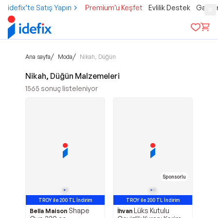
idefix’te Satış Yapın
Premium'u Keşfet
Evlilik Destek
Gamer
/
/
Ana sayfa
Moda
Nikah, Düğün
Nikah, Düğün Malzemeleri
1565
sonuç listeleniyor
Sponsorlu
TROY ile 200 TL İndirim
TROY ile 200 TL İndirim
Shape
Lüks Kutulu
Bella Maison
İhvan