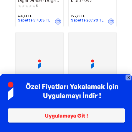
Diğer Grace - Doğan
Kitap - GO!
Kitap
8
685,44
TL
277,20
TL
Sepette
514,08
TL
Sepette
207,90
TL
TROY ile 200 TL İndirim
TROY ile 200 TL İndirim
Siren
Epsilon Yayınevi
Siren Yayınları
Epsilon Yayınevi
Yayınları Tepedeki Ev -
Yabancı - Epsilon
Siren Yayınları
1
6
Yayınevi
272,16
TL
677,65
TL
Sepette
204,12
TL
Sepette
657,32
TL