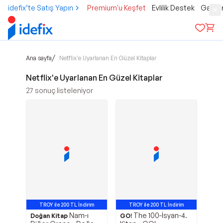
idefix’te Satış Yapın
Premium'u Keşfet
Evlilik Destek
Gamer
/
Ana sayfa
Netflix'e Uyarlanan En Güzel Kitaplar
Netflix'e Uyarlanan En Güzel Kitaplar
27
sonuç listeleniyor
TROY ile 200 TL İndirim
TROY ile 200 TL İndirim
Nam-ı
The 100-İsyan-4.
Doğan Kitap
GO!