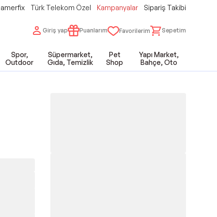
amerfix
Türk Telekom Özel
Kampanyalar
Sipariş Takibi
Giriş yap
Puanlarım
Sepetim
Favorilerim
Spor,
Süpermarket,
Pet
Yapı Market,
Outdoor
Gıda, Temizlik
Shop
Bahçe, Oto