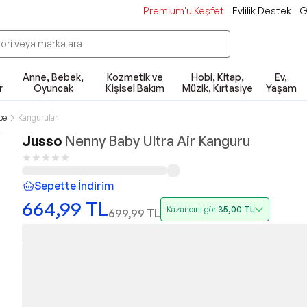
Premium'u Keşfet
Evlilik Destek
G
Anne, Bebek,
Kozmetik ve
Hobi, Kitap,
Ev,
r
Oyuncak
Kişisel Bakım
Müzik, Kırtasiye
Yaşam
be
Kangurular
Jusso
Nenny Baby Ultra Air Kanguru
Sepette İndirim
664,99
TL
Kazancını gör
35,00
TL
699,99
TL