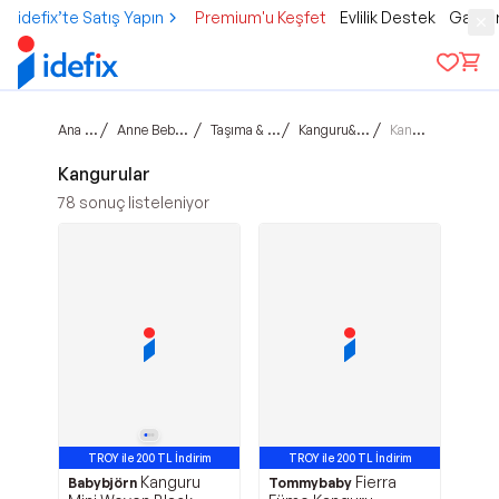
idefix’te Satış Yapın
Premium'u Keşfet
Evlilik Destek
Gamer
Ana sayfa
/
/
/
/
Anne Bebek Çocuk
Taşıma & Seyahat
Kanguru&Portbebe
Kangurular
Kangurular
78
sonuç listeleniyor
TROY ile 200 TL İndirim
TROY ile 200 TL İndirim
Kanguru
Fierra
Babybjörn
Tommybaby