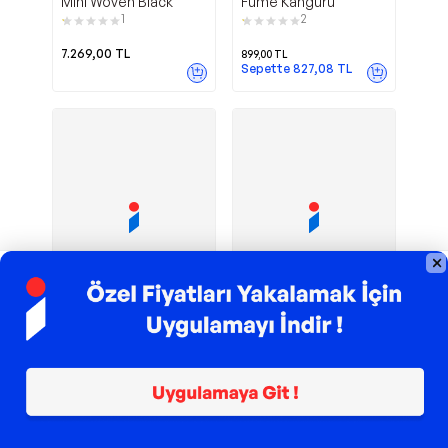
Mini Woven Black
Füme Kanguru
1
2
7.269,00
TL
899,00
TL
Sepette
827,08
TL
TROY ile 200 TL İndirim
TROY ile 200 TL İndirim
Kanguru
Comfy
Babybjörn
Tommybaby
Mini Cotton 3D
Anatomik Bebek
Jersey / Light Beige
Taşıyıcı Kanguru -
Bebek Taşıma
8.899,00
TL
649,00
TL
Sepette
589,00
TL