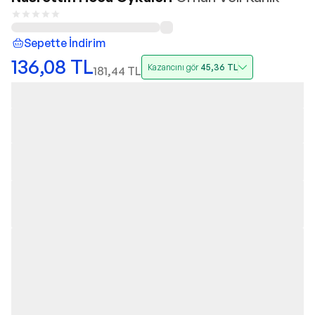
Sepette İndirim
136,08
TL
Kazancını gör
45,36
TL
181,44
TL