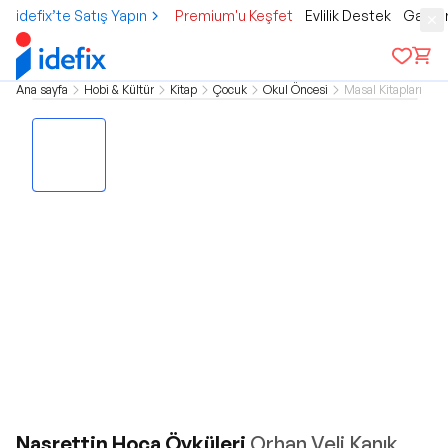
idefix’te Satış Yapın
Premium'u Keşfet
Evlilik Destek
Gamer
Ana sayfa
Hobi & Kültür
Kitap
Çocuk
Okul Öncesi
Masal Kitapları
Nasrettin Hoca Öyküleri
Orhan Veli Kanık