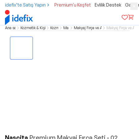
idefix’te Satış Yapın
Premium'u Keşfet
Evlilik Destek
Gamer
Ana sayfa
Kozmetik & Kişisel Bakım
Kozmetik
Makyaj
Makyaj Fırça ve Aksesuarlar
Makyaj Fırça ve Apli
Nascita
Premium Makyaj Fırça Seti - 02