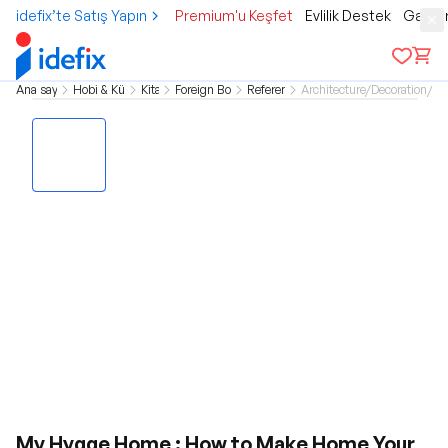
idefix’te Satış Yapın
Premium'u Keşfet
Evlilik Destek
Gamer
Ana sayfa
Hobi & Kültür
Kitap
Foreign Books
Reference
Architecture/Decoration/De
My Hygge Home : How to Make Home Your