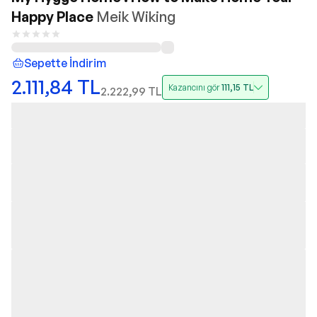
Happy Place
Meik Wiking
Sepette İndirim
2.111,84
TL
Kazancını gör
111,15
TL
2.222,99
TL