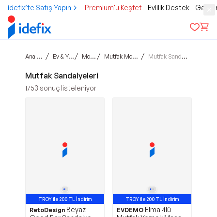
idefix’te Satış Yapın
Premium'u Keşfet
Evlilik Destek
Gamer
Ana sayfa
/
/
/
/
Ev & Yaşam
Mobilya
Mutfak Mobilyaları
Mutfak Sandalyeleri
Mutfak Sandalyeleri
1753
sonuç listeleniyor
TROY ile 200 TL İndirim
TROY ile 200 TL İndirim
Beyaz
Elma 4lü
RetoDesign
EVDEMO