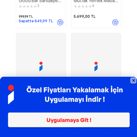
Good Bar Sandalyesi
Mutfak Yemek Masası
1652B
Sandalyesi Krem
3
4
5.699,00
TL
999,99
TL
Sepette
849,99
TL
TROY ile 200 TL İndirim
TROY ile 200 TL İndirim
Trend 4lü
Minderli
EVDEMO
RetoDesign
Mutfak Masası
Good Bar Sandalye
Sandalyesi Krem-
34
2
Kahve
5.499,00
TL
1.099,99
TL
Sepette
934,99
TL