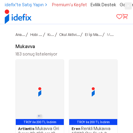
idefix’te Satış Yapın
Premium'u Keşfet
Evlilik Destek
Gamer
Ana sayfa
/
/
/
/
/
Hobi & Kültür
Kırtasiye
Okul Aktivite ve Boya
El İşi Malzemeleri
Mukavva
Mukavva
183
sonuç listeleniyor
TROY ile 200 TL İndirim
TROY ile 200 TL İndirim
Mukavva Gri
Renkli Mukavva
Artlantis
Eren