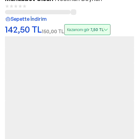
Sepette İndirim
142,50
TL
Kazancını gör
7,50
TL
150,00
TL