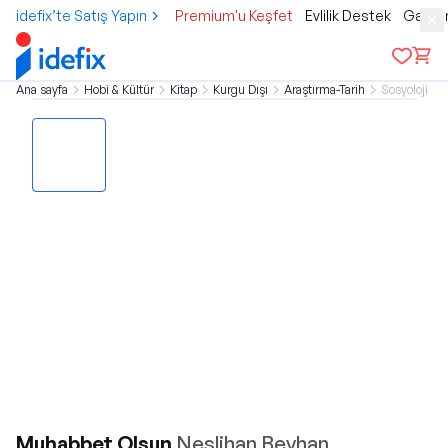
idefix’te Satış Yapın
Premium'u Keşfet
Evlilik Destek
Gamer
Ana sayfa
Hobi & Kültür
Kitap
Kurgu Dışı
Araştırma-Tarih
Sosyoloji
Muhabbet Olsun
Neslihan Beyhan