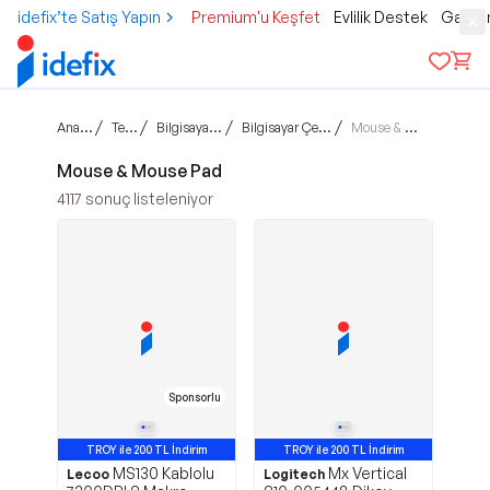
idefix’te Satış Yapın
Premium'u Keşfet
Evlilik Destek
Gamer
Ana sayfa
/
/
/
/
Teknoloji
Bilgisayar ve Tablet
Bilgisayar Çevre Birimleri
Mouse & Mouse Pad
Mouse & Mouse Pad
4117
sonuç listeleniyor
Sponsorlu
TROY ile 200 TL İndirim
TROY ile 200 TL İndirim
MS130 Kablolu
Mx Vertical
Lecoo
Logitech