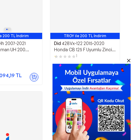
e 200 TL İndirim
TROY ile 200 TL İndirim
Hh 2007-2021
Did
428Vx-122 2015-2020
gman UH 200
Honda CB 125 F Uyumlu Zincir
 Fren Balatası
Çelik Renk Xring Zincir
1
ata
4.202,66
TL
.094,19
TL
Sepette
3.782,39
TL