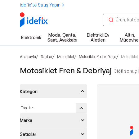
idefix’te Satış Yapın
Moda, Çanta,
Elektrikli Ev
Altın,
Elektronik
Saat, Ayakkabı
Aletleri
Mücevhe
/
/
/
/
Ana sayfa
Taşıtlar
Motosiklet
Motosiklet Yedek Parça
Motosiklet 
Motosiklet Fren & Debriyaj
31611
sonuç l
Kategori
Taşıtlar
Marka
Satıcılar