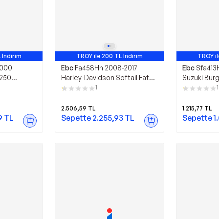
 İndirim
TROY ile 200 TL İndirim
TROY il
2000
Ebc
Fa458Hh 2008-2017
Ebc
Sfa413
 250
Harley-Davidson Softail Fat
Suzuki Bur
Bob Arka Fren Balatası
Uyumlu Arka
1
1
Sinterli Bal
2.506,59
TL
1.215,77
TL
9
TL
Sepette
2.255,93
TL
Sepette
1