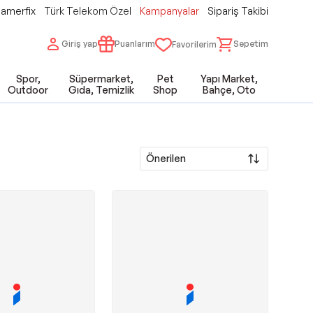
amerfix
Türk Telekom Özel
Kampanyalar
Sipariş Takibi
Giriş yap
Puanlarım
Sepetim
Favorilerim
Spor,
Süpermarket,
Pet
Yapı Market,
Outdoor
Gıda, Temizlik
Shop
Bahçe, Oto
Önerilen