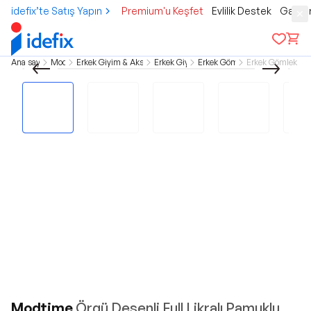
idefix’te Satış Yapın
Premium'u Keşfet
Evlilik Destek
Gamer
Ana sayfa
Moda
Erkek Giyim & Aksesuar
Erkek Giyim
Erkek Gömlek
Erkek Gömlek Sp
Modtime
Örgü Desenli Full Likralı Pamuklu