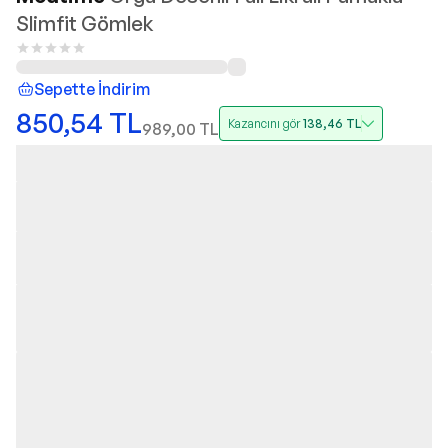
Slimfit Gömlek
Sepette İndirim
850,54
TL
Kazancını gör
138,46
TL
989,00
TL