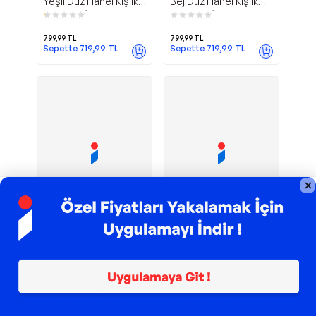
Yeşil Düz Flanel Kışlık
Bej Düz Flanel Kışlık
Erkek Gömlek
Erkek Gömlek
1
1
799,99
TL
799,99
TL
Sepette
719,99
TL
Sepette
719,99
TL
TROY ile 200 TL İndirim
TROY ile 200 TL İndirim
Ekoseli Uzun
Ekoseli Uzun
Buratti
Buratti
Kollu Slim Fit Kışlık
Kollu Slim Fit Kışlık
Erkek Gömlek
Erkek Gömlek
109
CF21W112844 HARDAL
CF21W112844 İNDİGO
399,99
TL
399,99
TL
Sepette
339,99
TL
Sepette
339,99
TL