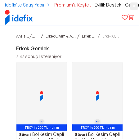
idefix’te Satış Yapın
Premium'u Keşfet
Evlilik Destek
Gamer
Ana sayfa
/
/
/
/
Moda
Erkek Giyim & Aksesuar
Erkek Giyim
Erkek Gömlek
Erkek Gömlek
7147
sonuç listeleniyor
TROY ile 200 TL İndirim
TROY ile 200 TL İndirim
Bol Kesim Cepli
Bol Kesim Cepli
Süvari
Süvari