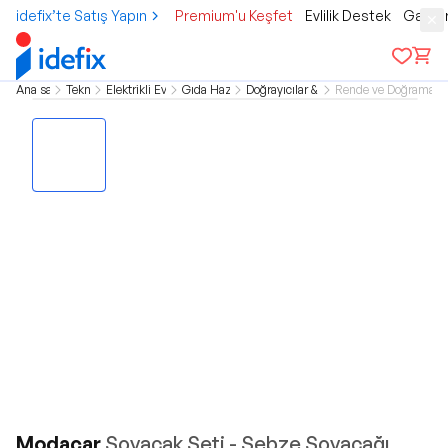
idefix’te Satış Yapın
Premium'u Keşfet
Evlilik Destek
Gamer
Ana sayfa
Teknoloji
Elektrikli Ev Aletleri
Gıda Hazırlama
Doğrayıcılar & Rondolar
Rende ve Doğrama Ma
Modacar
Soyacak Seti - Sebze Soyacağı