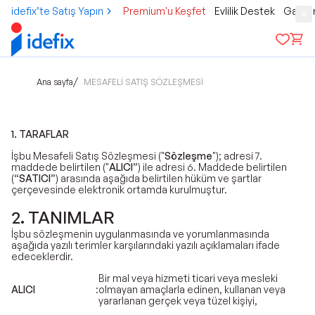
idefix’te Satış Yapın
Premium'u Keşfet
Evlilik Destek
Gamer
/
Ana sayfa
MESAFELİ SATIŞ SÖZLEŞMESİ
1. TARAFLAR
İşbu Mesafeli Satış Sözleşmesi ("
Sözleşme
"); adresi 7.
maddede belirtilen ("
ALICI
”) ile adresi 6. Maddede belirtilen
(“
SATICI
”) arasında aşağıda belirtilen hüküm ve şartlar
çerçevesinde elektronik ortamda kurulmuştur.
2. TANIMLAR
İşbu sözleşmenin uygulanmasında ve yorumlanmasında
aşağıda yazılı terimler karşılarındaki yazılı açıklamaları ifade
edeceklerdir.
Bir mal veya hizmeti ticari veya mesleki
ALICI
:
olmayan amaçlarla edinen, kullanan veya
yararlanan gerçek veya tüzel kişiyi,