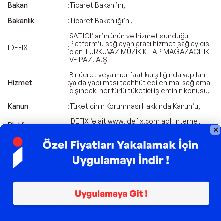
Bakan
:
Ticaret Bakanı’nı,
Bakanlık
:
Ticaret Bakanlığı’nı,
SATICI’lar’ın ürün ve hizmet sunduğu
Platform’u sağlayan aracı hizmet sağlayıcısı
IDEFIX
:
olan TURKUVAZ MÜZİK KİTAP MAĞAZACILIK
VE PAZ. A.Ş
Bir ücret veya menfaat karşılığında yapılan
Hizmet
:
ya da yapılması taahhüt edilen mal sağlama
dışındaki her türlü tüketici işleminin konusu,
Kanun
:
Tüketicinin Korunması Hakkında Kanun’u,
IDEFIX ’e ait www.idefix.com adlı internet
Platform
:
sitesini ve mobil uygulamasını,
Kamu tüzel kişileri de dahil olmak üzere ticari
SATICI
veya mesleki amaçlarla tüketiciye mal sunan
ya da mal sunanın adına ya da hesabına
hareket eden ve Sözleşme’nin 6.
:
maddesinde bilgileri bulunan gerçek
ve/veya tüzel kişiyi,
Aracı Hizmet
Sağlayıcı
TURKUVAZ MÜZİK KİTAP MAĞAZACILIK VE
:
PAZ. A.Ş’yi