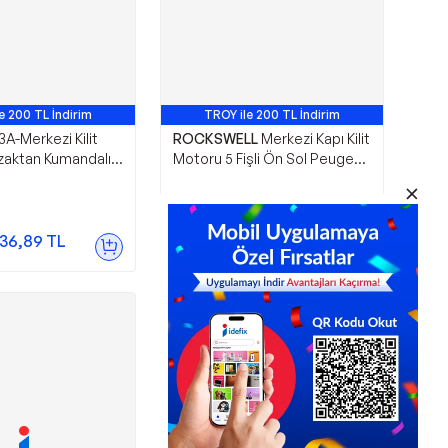
e 200 TL İndirim
TROY ile 200 TL İndirim
A-Merkezi Kilit
ROCKSWELL
Merkezi Kapı Kilit
Uzaktan Kumandalı
Motoru 5 Fişli Ön Sol Peugeot
a (1 Ad )
106-205-309-Partner-Berlingo
(1 Ad )
621,06
TL
36,89
TL
Sepette
527,90
TL