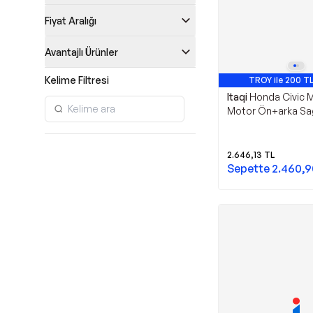
Fiyat Aralığı
Avantajlı Ürünler
Kelime Filtresi
TROY ile 200 TL
Itaqi
Honda Civic Me
Motor Ön+arka Sağ
2001-2006
2.646,13
TL
Sepette
2.460,9