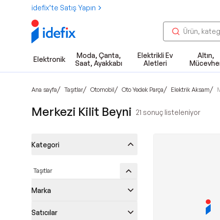
idefix’te Satış Yapın
Moda, Çanta,
Elektrikli Ev
Altın,
Elektronik
Saat, Ayakkabı
Aletleri
Mücevhe
/
/
/
/
/
Ana sayfa
Taşıtlar
Otomobil
Oto Yedek Parça
Elektrik Aksam
M
Merkezi Kilit Beyni
21
sonuç listeleniyor
Kategori
Taşıtlar
Marka
Satıcılar