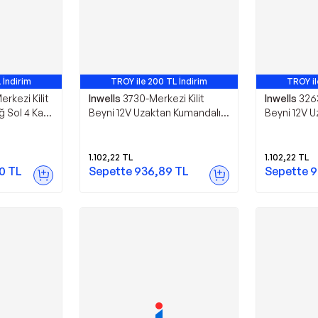
 İndirim
TROY ile 200 TL İndirim
TROY il
rkezi Kilit
Inwells
3730-Merkezi Kilit
Inwells
3263
 Sol 4 Kapı
Beyni 12V Uzaktan Kumandalı
Beyni 12V 
Açma Kapama
Açma Kapam
1.102,22
TL
1.102,22
TL
0
TL
Sepette
936,89
TL
Sepette
9