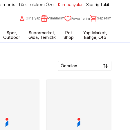
amerfix
Türk Telekom Özel
Kampanyalar
Sipariş Takibi
Giriş yap
Puanlarım
Sepetim
Favorilerim
Spor,
Süpermarket,
Pet
Yapı Market,
Outdoor
Gıda, Temizlik
Shop
Bahçe, Oto
Önerilen