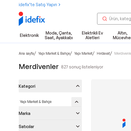
idefix’te Satış Yapın
Moda, Çanta,
Elektrikli Ev
Altın,
Elektronik
Saat, Ayakkabı
Aletleri
Mücevhe
/
/
/
/
Ana sayfa
Yapı Market & Bahçe
Yapı Market
Hırdavat
Merdivenl
Merdivenler
827
sonuç listeleniyor
Kategori
Yapı Market & Bahçe
Marka
Satıcılar