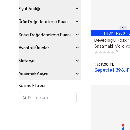
Fiyat Aralığı
Ürün Değerlendirme Puanı
TROY ile 200 TL
Satıcı Değerlendirme Puanı
Devecioğlu
Noax 4
Basamaklı Merdiv
Avantajlı Ürünler
13
Materyal
1.569,00
TL
Sepette
1.396,41
Basamak Sayısı
Kelime Filtresi