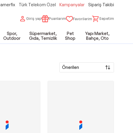
amerfix
Türk Telekom Özel
Kampanyalar
Sipariş Takibi
Giriş yap
Puanlarım
Sepetim
Favorilerim
Spor,
Süpermarket,
Pet
Yapı Market,
Outdoor
Gıda, Temizlik
Shop
Bahçe, Oto
Önerilen