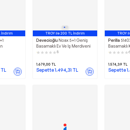
 İndirim
TROY ile 200 TL İndirim
TROY il
+1
Devecioğlu
Noax 5+1 Geniş
Perilla
5140
en
Basamaklı Ev Ve Iş Merdiveni
Basamaklı K
Eurotower 
8
1.679,00
TL
1.574,39
TL
TL
Sepette
1.494,31
TL
Sepette
1