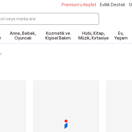
Premium'u Keşfet
Evlilik Destek
G
Anne, Bebek,
Kozmetik ve
Hobi, Kitap,
Ev,
r
Oyuncak
Kişisel Bakım
Müzik, Kırtasiye
Yaşam
er