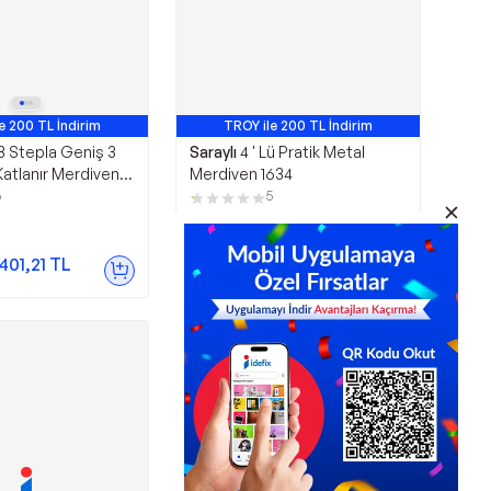
e 200 TL İndirim
TROY ile 200 TL İndirim
3 Stepla Geniş 3
Saraylı
4 ' Lü Pratik Metal
atlanır Merdiven
Merdiven 1634
Siyah
6
5
1.990,00
TL
.401,21
TL
Sepette
1.592,00
TL