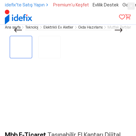
idefix’te Satış Yapın
Premium'u Keşfet
Evlilik Destek
Gamer
Ana sayfa
Teknoloji
Elektrikli Ev Aletleri
Gıda Hazırlama
Mutfak Tartıları
Mbb E-Ticaret
Taşınabilir El Kantarı Dijital