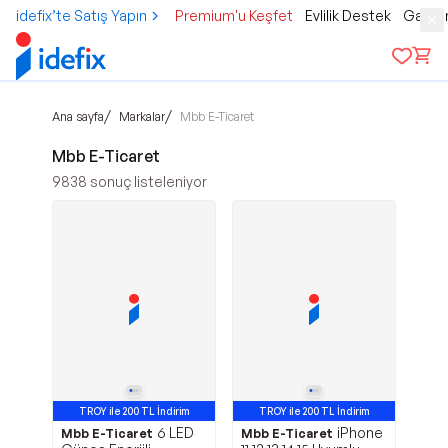
idefix’te Satış Yapın
Premium'u Keşfet
Evlilik Destek
Gamer
/
/
Ana sayfa
Markalar
Mbb E-Ticaret
Mbb E-Ticaret
9838
sonuç listeleniyor
TROY ile 200 TL İndirim
TROY ile 200 TL İndirim
6 LED
iPhone
Mbb E-Ticaret
Mbb E-Ticaret