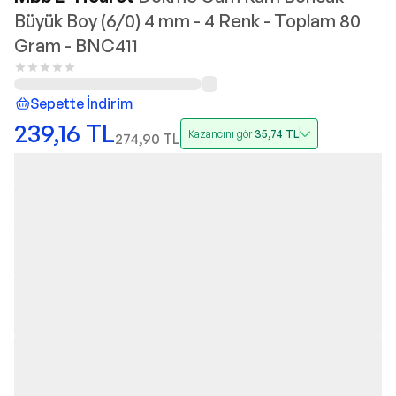
Büyük Boy (6/0) 4 mm - 4 Renk - Toplam 80
Gram - BNC411
Sepette İndirim
239,16
TL
Kazancını gör
35,74
TL
274,90
TL