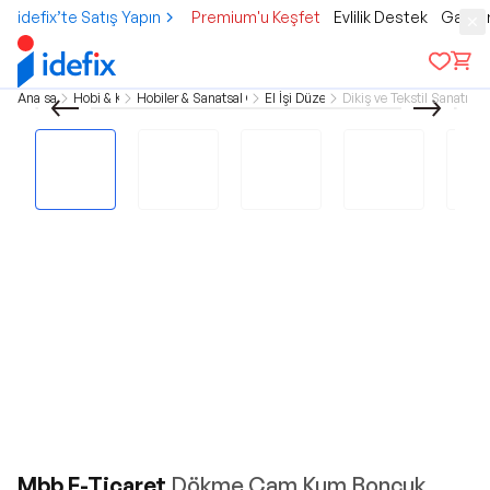
idefix’te Satış Yapın
Premium'u Keşfet
Evlilik Destek
Gamer
Ana sayfa
Hobi & Kültür
Hobiler & Sanatsal Çalışmalar
El İşi Düzenleme
Dikiş ve Tekstil Sanatı M
Mbb E-Ticaret
Dökme Cam Kum Boncuk