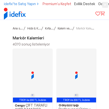
idefix’te Satış Yapın
Premium'u Keşfet
Evlilik Destek
Gamer
Ana sayfa
/
/
/
/
Hobi & Kültür
Kırtasiye
Kalem ve Yazı
Markör Kalemleri
Markör Kalemleri
4070
sonuç listeleniyor
TROY ile 200 TL İndirim
TROY ile 200 TL İndirim
ÇİFT TARAFLI
Gökyüzü Işığı
Cengo