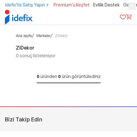
idefix’te Satış Yapın
Premium'u Keşfet
Evlilik Destek
Gamer
/
/
Ana sayfa
Markalar
ZiDekor
ZiDekor
0
sonuç listeleniyor
0
üründen
0
ürün görüntülediniz
Bizi Takip Edin