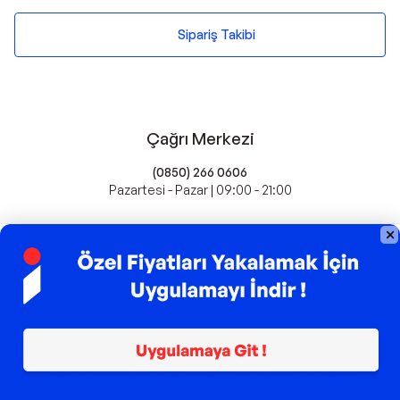
Sipariş Takibi
Çağrı Merkezi
(0850) 266 0606
Pazartesi - Pazar | 09:00 - 21:00
idefix'te Satış Yapın
Popüler Markalar
Farmasi
Xiaomi
Fissler
Kawai
Hankook
Lavazza
Fashcolle
Pro Plan