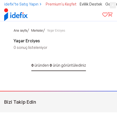
idefix’te Satış Yapın
Premium'u Keşfet
Evlilik Destek
Gamer
/
/
Ana sayfa
Markalar
Yaşar Erciyes
Yaşar Erciyes
0
sonuç listeleniyor
0
üründen
0
ürün görüntülediniz
Bizi Takip Edin