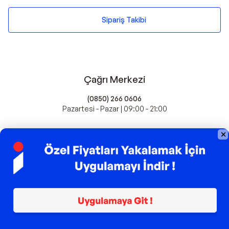
Sipariş Takibi
Çağrı Merkezi
(0850) 266 0606
Pazartesi - Pazar | 09:00 - 21:00
idefix'te Satış Yapın
Popüler Markalar
Farmasi
Xiaomi
Fissler
Kawai
Hankook
Lavazza
Fashcolle
Pro Plan