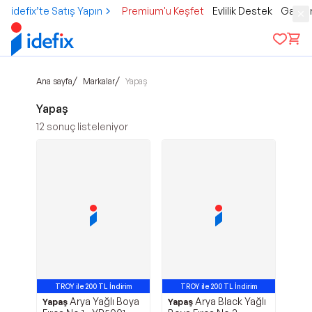
idefix’te Satış Yapın
Premium'u Keşfet
Evlilik Destek
Gamer
/
/
Ana sayfa
Markalar
Yapaş
Yapaş
12
sonuç listeleniyor
TROY ile 200 TL İndirim
TROY ile 200 TL İndirim
Arya Yağlı Boya
Arya Black Yağlı
Yapaş
Yapaş