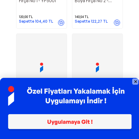
Fırça No 1 - YP5001
Boya Fırça No 2 -
YP6047
120,00
TL
140,54
TL
Sepette
104,40
TL
Sepette
122,27
TL
TROY ile 200 TL İndirim
TROY ile 200 TL İndirim
Arya Black Yağlı
Arya Yağlı Boya
Yapaş
Yapaş
Boya Fırça No 2,5 -
Fırça No 1,5 - YP5002
YP6048
229,24
TL
128,16
TL
Sepette
199,44
TL
Sepette
111,50
TL