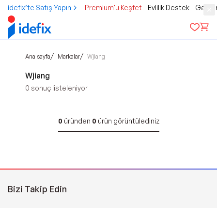
idefix’te Satış Yapın
Premium'u Keşfet
Evlilik Destek
Gamer
/
/
Ana sayfa
Markalar
Wjiang
Wjiang
0
sonuç listeleniyor
0
üründen
0
ürün görüntülediniz
Bizi Takip Edin