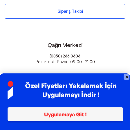
Sipariş Takibi
Çağrı Merkezi
(0850) 266 0606
Pazartesi - Pazar | 09:00 - 21:00
idefix'te Satış Yapın
Popüler Markalar
Farmasi
Xiaomi
Fissler
Kawai
Hankook
Lavazza
Fashcolle
Pro Plan