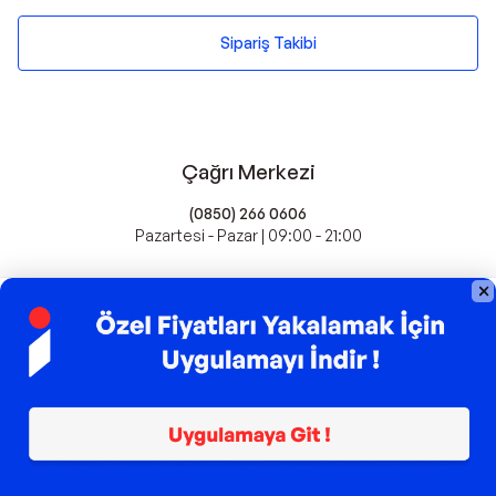
Sipariş Takibi
Çağrı Merkezi
(0850) 266 0606
Pazartesi - Pazar | 09:00 - 21:00
idefix'te Satış Yapın
Popüler Markalar
Farmasi
Xiaomi
Fissler
Kawai
Hankook
Lavazza
Fashcolle
Pro Plan