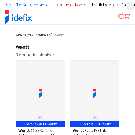
idefix’te Satış Yapın
Premium'u Keşfet
Evlilik Destek
Gamer
/
/
Ana sayfa
Markalar
Wentt
Wentt
3
sonuç listeleniyor
TROY ile 200 TL İndirim
TROY ile 200 TL İndirim
Oto Koltuk
Oto Koltuk
Wentt
Wentt