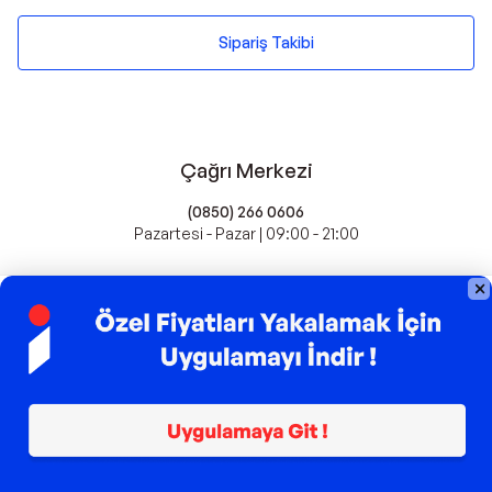
Sipariş Takibi
Çağrı Merkezi
(0850) 266 0606
Pazartesi - Pazar | 09:00 - 21:00
idefix'te Satış Yapın
Popüler Markalar
Farmasi
Xiaomi
Fissler
Kawai
Hankook
Lavazza
Fashcolle
Pro Plan