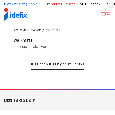
idefix’te Satış Yapın
Premium'u Keşfet
Evlilik Destek
Gamer
/
/
Ana sayfa
Markalar
Walkmats
Walkmats
0
sonuç listeleniyor
0
üründen
0
ürün görüntülediniz
Bizi Takip Edin