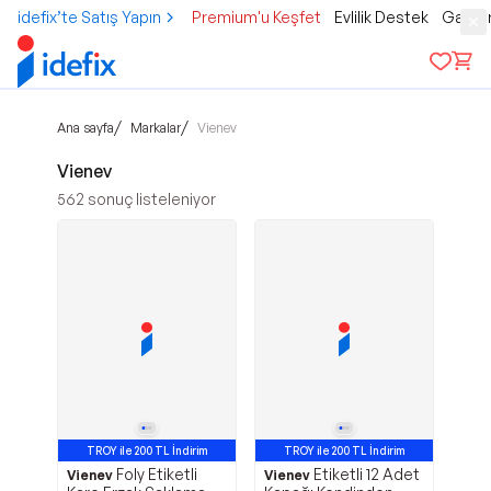
idefix’te Satış Yapın
Premium'u Keşfet
Evlilik Destek
Gamer
/
/
Ana sayfa
Markalar
Vienev
Vienev
562
sonuç listeleniyor
TROY ile 200 TL İndirim
TROY ile 200 TL İndirim
Foly Etiketli
Etiketli 12 Adet
Vienev
Vienev