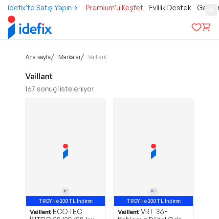
idefix’te Satış Yapın
Premium'u Keşfet
Evlilik Destek
Gamer
/
/
Ana sayfa
Markalar
Vaillant
Vaillant
167
sonuç listeleniyor
TROY ile 200 TL İndirim
TROY ile 200 TL İndirim
ECOTEC
VRT 36F
Vaillant
Vaillant