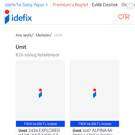
idefix’te Satış Yapın
Premium'u Keşfet
Evlilik Destek
Gamer
/
/
Ana sayfa
Markalar
Ümit
Ümit
826
sonuç listeleniyor
TROY ile 200 TL İndirim
TROY ile 200 TL İndirim
2434 EXPLORER
1647 ALPINA-M-
Avantajlı Ürün
Avantajlı Ürün
Ümit
Ümit