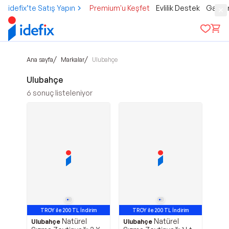
idefix’te Satış Yapın
Premium'u Keşfet
Evlilik Destek
Gamer
/
/
Ana sayfa
Markalar
Ulubahçe
Ulubahçe
6
sonuç listeleniyor
TROY ile 200 TL İndirim
TROY ile 200 TL İndirim
Natürel
Natürel
Ulubahçe
Ulubahçe