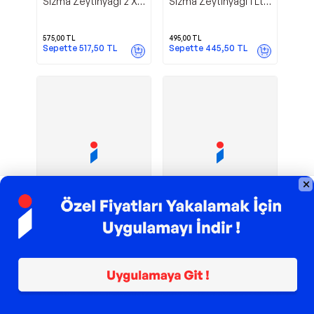
Sızma Zeytinyağı 2 X
Sızma Zeytinyağı 1 Lt
500 Ml Cam Şişe
Teneke
575,00
TL
495,00
TL
Sepette
517,50
TL
Sepette
445,50
TL
TROY ile 200 TL İndirim
TROY ile 200 TL İndirim
Natürel
Natürel
Ulubahçe
Ulubahçe
Sızma Zeytinyağı
Sızma Zeytinyağı 5 Lt
Cam Şişe 3 X 250 Ml
Teneke
475,00
TL
2.150,00
TL
Sepette
427,50
TL
Sepette
1.935,00
TL