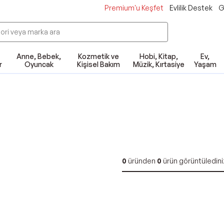
Premium'u Keşfet
Evlilik Destek
G
Anne, Bebek,
Kozmetik ve
Hobi, Kitap,
Ev,
r
Oyuncak
Kişisel Bakım
Müzik, Kırtasiye
Yaşam
0
üründen
0
ürün görüntüledini