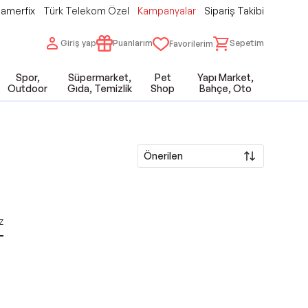
amerfix
Türk Telekom Özel
Kampanyalar
Sipariş Takibi
Giriş yap
Puanlarım
Sepetim
Favorilerim
Spor,
Süpermarket,
Pet
Yapı Market,
Outdoor
Gıda, Temizlik
Shop
Bahçe, Oto
Önerilen
z