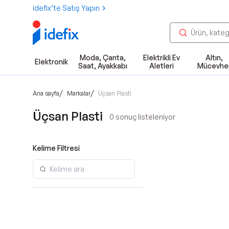
idefix’te Satış Yapın
Moda, Çanta,
Elektrikli Ev
Altın,
Elektronik
Saat, Ayakkabı
Aletleri
Mücevhe
/
/
Ana sayfa
Markalar
Üçsan Plasti̇
Üçsan Plasti̇
0
sonuç listeleniyor
Kelime Filtresi