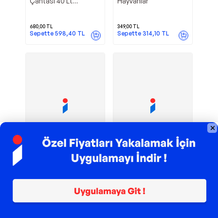
Çantası 40 Lt
Hayvanlar
30x43x27 cm Desenli
05965 0719
680,00
TL
349,00
TL
Sepette
598,40
TL
Sepette
314,10
TL
TROY ile 200 TL İndirim
TROY ile 200 TL İndirim
Ilişki Kurma Ve
BENZERİNİ BUL
Tragen
Tragen
Eşleştirme
OYUNU (41 PARÇA)
(Hayvanlar)
449,00
TL
449,00
TL
Sepette
404,10
TL
Sepette
404,10
TL