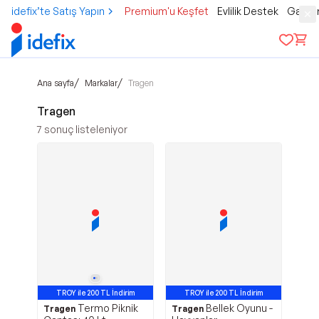
idefix’te Satış Yapın
Premium'u Keşfet
Evlilik Destek
Gamer
/
/
Ana sayfa
Markalar
Tragen
Tragen
7
sonuç listeleniyor
TROY ile 200 TL İndirim
TROY ile 200 TL İndirim
Termo Piknik
Bellek Oyunu -
Tragen
Tragen