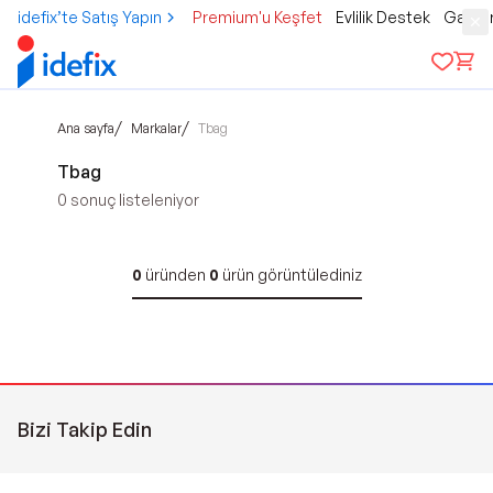
idefix’te Satış Yapın
Premium'u Keşfet
Evlilik Destek
Gamer
/
/
Ana sayfa
Markalar
Tbag
Tbag
0
sonuç listeleniyor
0
üründen
0
ürün görüntülediniz
Bizi Takip Edin