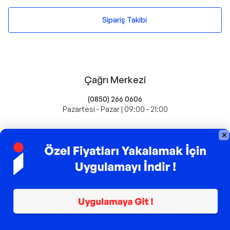
Sipariş Takibi
Çağrı Merkezi
(0850) 266 0606
Pazartesi - Pazar | 09:00 - 21:00
idefix'te Satış Yapın
Popüler Markalar
Farmasi
Xiaomi
Fissler
Kawai
Hankook
Lavazza
Fashcolle
Pro Plan