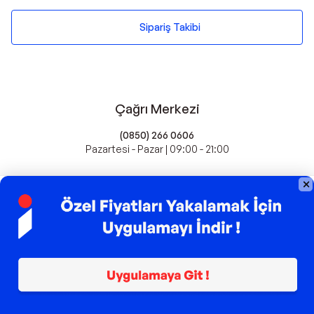
Sipariş Takibi
Çağrı Merkezi
(0850) 266 0606
Pazartesi - Pazar | 09:00 - 21:00
idefix'te Satış Yapın
Popüler Markalar
Farmasi
Xiaomi
Fissler
Kawai
Hankook
Lavazza
Fashcolle
Pro Plan