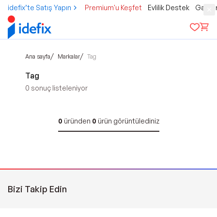
idefix’te Satış Yapın
Premium'u Keşfet
Evlilik Destek
Gamer
/
/
Ana sayfa
Markalar
Tag
Tag
0
sonuç listeleniyor
0
üründen
0
ürün görüntülediniz
Bizi Takip Edin