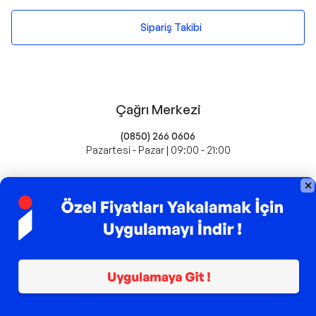
Sipariş Takibi
Çağrı Merkezi
(0850) 266 0606
Pazartesi - Pazar | 09:00 - 21:00
idefix'te Satış Yapın
Popüler Markalar
Farmasi
Xiaomi
Fissler
Kawai
Hankook
Lavazza
Fashcolle
Pro Plan