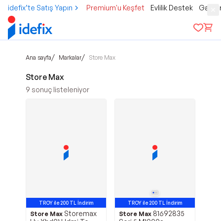
idefix’te Satış Yapın
Premium'u Keşfet
Evlilik Destek
Gamer
/
/
Ana sayfa
Markalar
Store Max
Store Max
9
sonuç listeleniyor
TROY ile 200 TL İndirim
TROY ile 200 TL İndirim
Storemax
81692835
Store Max
Store Max