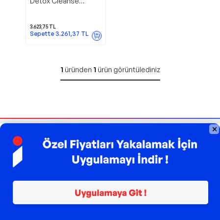
Detox Cleanse
Kidney Gallbladder
1200 mg 60 Caps
3.623,75
TL
Sepette
3.261,37
TL
1
üründen
1
ürün görüntülediniz
Bizi Takip Edin
Sipariş Takibi