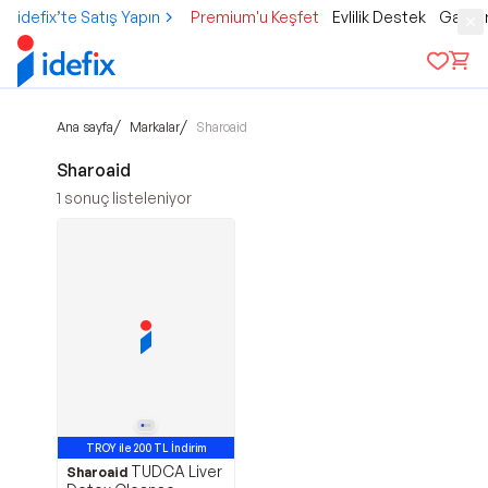
idefix’te Satış Yapın
Premium'u Keşfet
Evlilik Destek
Gamer
/
/
Ana sayfa
Markalar
Sharoaid
Sharoaid
1
sonuç listeleniyor
TROY ile 200 TL İndirim
TUDCA Liver
Avantajlı Ürün
Sharoaid