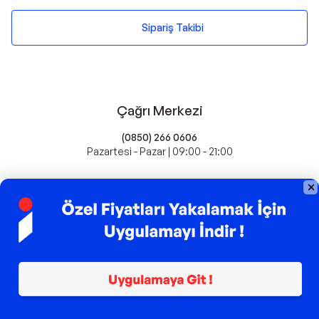
Sipariş Takibi
Çağrı Merkezi
(0850) 266 0606
Pazartesi - Pazar | 09:00 - 21:00
idefix'te Satış Yapın
Popüler Markalar
Farmasi
Xiaomi
Fissler
Kawai
Hankook
Lavazza
Fashcolle
Pro Plan