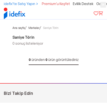
idefix’te Satış Yapın
Premium'u Keşfet
Evlilik Destek
Gamer
/
/
Ana sayfa
Markalar
Saniye Törin
Saniye Törin
0
sonuç listeleniyor
0
üründen
0
ürün görüntülediniz
Bizi Takip Edin