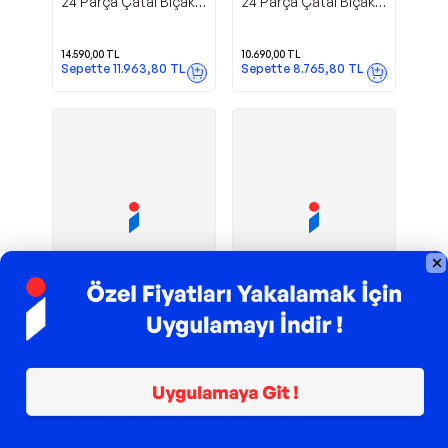
24 Parça Çatal Bıçak
24 Parça Çatal Bıçak
Takımı
Takımı
14.590,00
TL
10.690,00
TL
Sepette
11.963,80
TL
Sepette
8.765,80
TL
TROY ile 200 TL İndirim
TROY ile 200 TL İndirim
Siena 24
Velvet 24
SAMBONET
SAMBONET
Parça Çatal Bıçak
Parça Çatal Bıçak
Takımı
Takımı
11.890,00
TL
14.190,00
TL
Sepette
9.749,80
TL
Sepette
11.635,80
TL