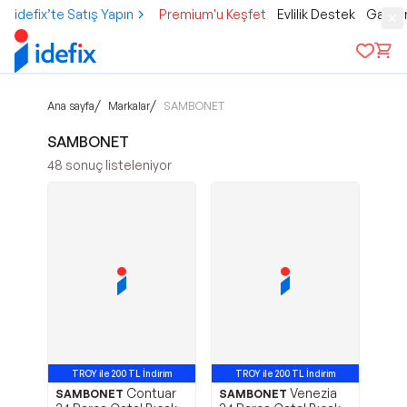
idefix’te Satış Yapın
Premium'u Keşfet
Evlilik Destek
Gamer
/
/
Ana sayfa
Markalar
SAMBONET
SAMBONET
48
sonuç listeleniyor
TROY ile 200 TL İndirim
TROY ile 200 TL İndirim
Contuar
Venezia
SAMBONET
SAMBONET