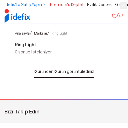
idefix’te Satış Yapın
Premium'u Keşfet
Evlilik Destek
Gamer
/
/
Ana sayfa
Markalar
Ring Light
Ring Light
0
sonuç listeleniyor
0
üründen
0
ürün görüntülediniz
Bizi Takip Edin