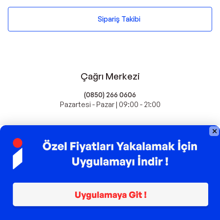
Sipariş Takibi
Çağrı Merkezi
(0850) 266 0606
Pazartesi - Pazar | 09:00 - 21:00
idefix'te Satış Yapın
Popüler Markalar
Farmasi
Xiaomi
Fissler
Kawai
Hankook
Lavazza
Fashcolle
Pro Plan