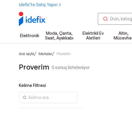
idefix’te Satış Yapın
Moda, Çanta,
Elektrikli Ev
Altın,
Elektronik
Saat, Ayakkabı
Aletleri
Mücevhe
/
/
Ana sayfa
Markalar
Proverim
Proverim
0
sonuç listeleniyor
Kelime Filtresi