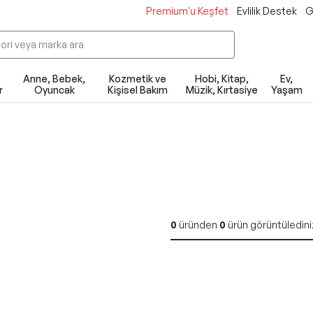
Premium'u Keşfet
Evlilik Destek
G
Anne, Bebek,
Kozmetik ve
Hobi, Kitap,
Ev,
r
Oyuncak
Kişisel Bakım
Müzik, Kırtasiye
Yaşam
0
üründen
0
ürün görüntüledini