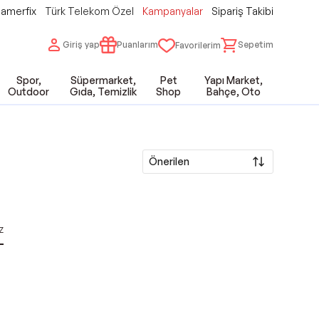
amerfix
Türk Telekom Özel
Kampanyalar
Sipariş Takibi
Giriş yap
Puanlarım
Sepetim
Favorilerim
Spor,
Süpermarket,
Pet
Yapı Market,
Outdoor
Gıda, Temizlik
Shop
Bahçe, Oto
Önerilen
z